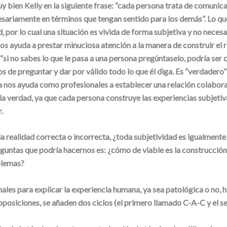
uy bien Kelly en la siguiente frase: “cada persona trata de comunica
esariamente en términos que tengan sentido para los demás”. Lo que
d, por lo cual una situación es vivida de forma subjetiva y no nece
os ayuda a prestar minuciosa atención a la manera de construir el re
si no sabes lo que le pasa a una persona pregúntaselo, podría ser que
s de preguntar y dar por válido todo lo que él diga. Es “verdadero”
a nos ayuda como profesionales a establecer una relación colabora
 la verdad, ya que cada persona construye las experiencias subjeti
.
la realidad correcta o incorrecta, ¿toda subjetividad es igualmente
eguntas que podría hacernos es: ¿cómo de viable es la construcció
blemas?
ales para explicar la experiencia humana, ya sea patológica o no, 
oposiciones, se añaden dos ciclos (el primero llamado C-A-C y el s