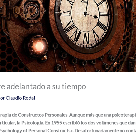
e adelantado a su tiempo
Por
Claudio Rodal
terapia de Constructos Personales. Aunque más que una psicoterap
rticular, la Psicología. En 1955 escribió los dos volúmenes que dan
he Psychology of Personal Constructs». Desafortunadamente no con