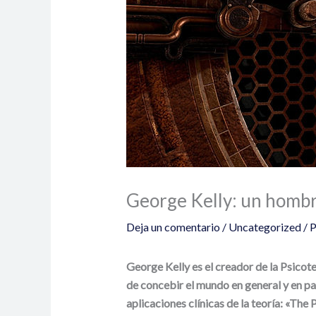
George Kelly: un hombr
Deja un comentario
/
Uncategorized
/ 
George Kelly es el creador de la Psico
de concebir el mundo en general y en pa
aplicaciones clínicas de la teoría: «T