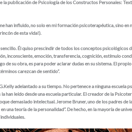
te la publicación de Psicología de los Constructos Personales: Text
me han influido, no solo en mi formación psicoterapéutica, sino en
rincón de esta vida!).
sencillo. Él quiso prescindir de todos los conceptos psicológicos de 
ón, inconsciente, emoción, transferencia, cognición, estímulo condi
rgo de su obra, es para poder aclarar dudas en su sistema. El propio 
términos carezcan de sentido”.
G.Kelly adelantado a su tiempo. No pertenece a ninguna escuela ps
la han leído desde una escuela particular. El creador de la Psicoter
nfoque demasiado intelectual. Jerome Bruner, uno de los padres de l
n una teoría de la personalidad”. De hecho, en la mayoría de unive
individuales.