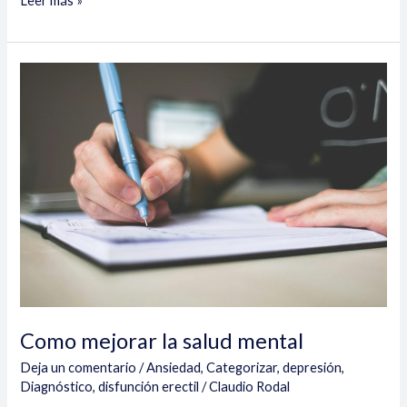
Leer más »
Como
mejorar
la
salud
mental
Como mejorar la salud mental
Deja un comentario
/
Ansiedad
,
Categorizar
,
depresión
,
Diagnóstico
,
disfunción erectil
/
Claudio Rodal