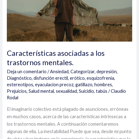
Características asociadas a los
trastornos mentales.
Deja un comentario
/
Ansiedad
,
Categorizar
,
depresión
,
Diagnóstico
,
disfunción erectil
,
erótico
,
esquizofrenia
,
estereotipos
,
eyaculacion precoz
,
gatillazo
,
hombres
,
Prejuicios
,
Salud mental
,
sexualidad
,
Suicidio
,
tabús
/
Claudio
Rodal
El imaginario colectivo está plagado de asunciones, erróneas
en muchos casos, acerca de las características intrínsecas a
los trastornos mentales. A continuación comentaremos
algunas de ella. La inestabilidad Puede que sea, desde mi punto
de vista y basándome en la experiencia, la característica que la