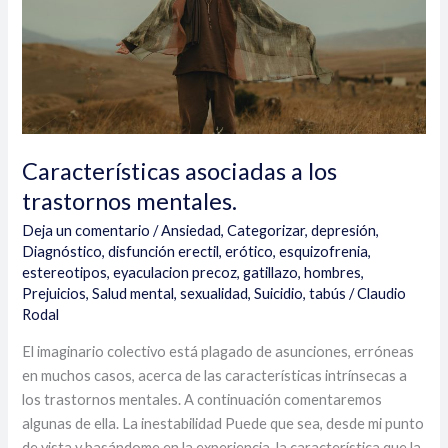
Características asociadas a los
trastornos mentales.
Deja un comentario
/
Ansiedad
,
Categorizar
,
depresión
,
Diagnóstico
,
disfunción erectil
,
erótico
,
esquizofrenia
,
estereotipos
,
eyaculacion precoz
,
gatillazo
,
hombres
,
Prejuicios
,
Salud mental
,
sexualidad
,
Suicidio
,
tabús
/
Claudio
Rodal
El imaginario colectivo está plagado de asunciones, erróneas
en muchos casos, acerca de las características intrínsecas a
los trastornos mentales. A continuación comentaremos
algunas de ella. La inestabilidad Puede que sea, desde mi punto
de vista y basándome en la experiencia, la característica que la