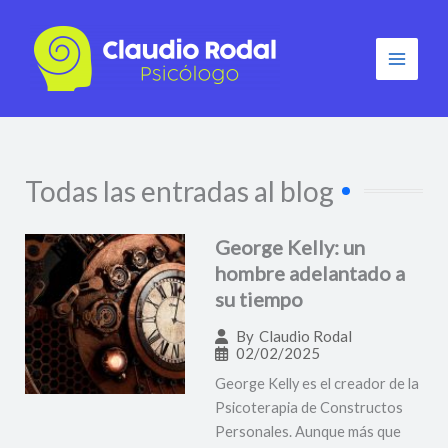
Ir
al
contenido
Todas las entradas al blog
George Kelly: un
hombre adelantado a
su tiempo
By
Claudio Rodal
02/02/2025
George Kelly es el creador de la
Psicoterapia de Constructos
Personales. Aunque más que